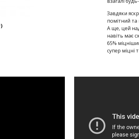
взагалі будь-
Завдяки яскр
помітний та 
)
А ще, цей на
навіть має с
65% міцнішим
супер міцні т