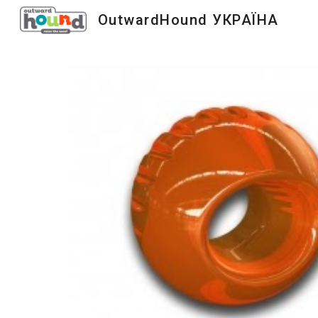
OutwardHound УКРАЇНА
Sk