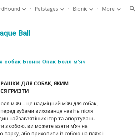
rdHound
Petstages
Bionic
More
ion
aque Ball 
я собак Біонік Опак Болл м'яч 
й
ГРАШКИ ДЛЯ СОБАК, ЯКИМ 
СЯ ГРИЗТИ
олл м'яч – це надміцний м’яч для собак, 
 перед зубами вихованця навіть після 
дин найзавзятіших ігор та апортувань. 
и з собою, ви можете взяти м’яч на 
о парку, або прихопити із собою на пляж і 