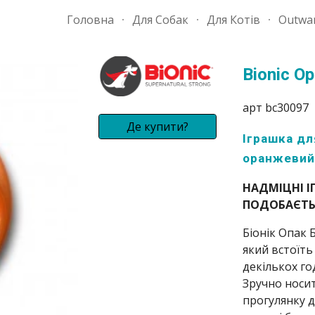
Головна
Для Собак
Для Котів
Outwa
ip to main content
Skip to navigat
Bionic Op
арт bc30097
Де купити?
Іграшка дл
оранжеви
НАДМІЦНІ І
ПОДОБАЄТЬ
Біонік Опак Б
який встоїть
декількох го
Зручно носит
прогулянку д