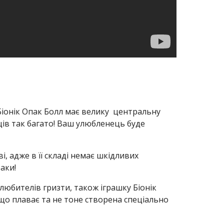
Біонік Опак Болл має велику  центральну 
в так багато! Ваш улюбленець буде 
, адже в її складі немає шкідливих 
аки!
любителів гризти, також іграшку Біонік 
 що плаває та не тоне створена спеціально 