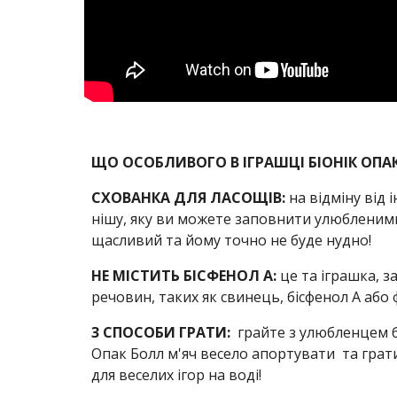
ЩО ОСОБЛИВОГО В ІГРАШЦІ БІОНІК ОПА
СХОВАНКА ДЛЯ ЛАСОЩІВ: 
на відміну від 
нішу, яку ви можете заповнити улюбленими
щасливий та йому точно не буде нудно!
НЕ МІСТИТЬ БІСФЕНОЛ А: 
це та іграшка, з
речовин, таких як свинець, бісфенол А або
3 СПОСОБИ ГРАТИ: 
 грайте з улюбленцем б
Опак Болл м'яч весело апортувати  та грати
для веселих ігор на воді!