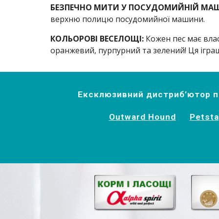
БЕЗПЕЧНО МИТИ У ПОСУДОМИЙНІЙ МАШ
верхню полицю посудомийної машини.
КОЛЬОРОВІ ВЕСЕЛОЩІ: 
Кожен пес має влас
оранжевий, пурпурний та зелений! Ця ігра
Ексклюзивний дистриб’ютор пр
Outward Hound
Petst