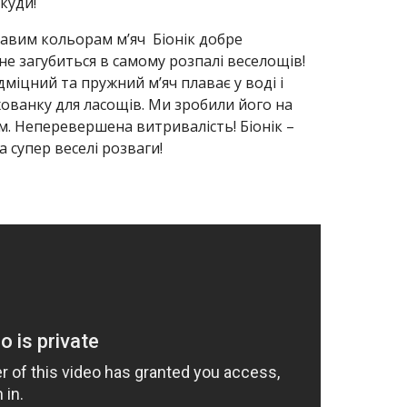
куди! 
авим кольорам м’яч  Біонік добре 
не загубиться в самому розпалі веселощів! 
дміцний та пружний м’яч плаває у воді і 
хованку для ласощів. Ми зробили його на 
. Неперевершена витривалість! Біонік – 
а супер веселі розваги!