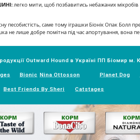
ИНІ: 
легко мити, щоб позбавитись небажаних мікробів т
ну песобистість, саме тому іграшки Біонік Опак Болл пр
шка не лише добре помітна під час апортування, вона п
одукції Outward Hound в Україні ПП Біомир м. 
ages
Bionic
Nina Ottosson
Planet Dog
Best Friends By Sheri
Catstages