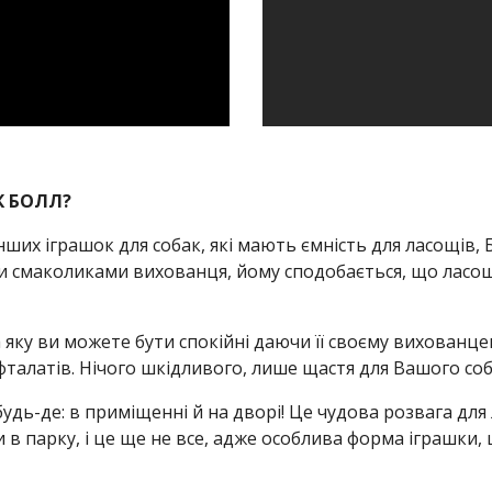
К БОЛЛ?
інших іграшок для собак, які мають ємність для ласощів, 
 смаколиками вихованця, йому сподобається, що ласощі
а яку ви можете бути спокійні даючи її своєму вихованцеві
 фталатів. Нічого шкідливого, лише щастя для Вашого соб
удь-де: в приміщенні й на дворі! Це чудова розвага для 
 в парку, і це ще не все, адже особлива форма іграшки,