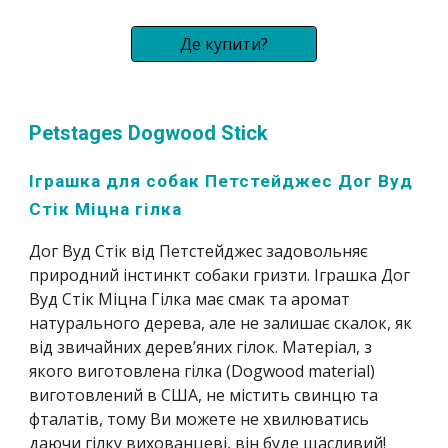
Де купити?
Petstages Dogwood Stick
Іграшка для собак Петстейджес Дог Вуд 
Стік Міцна гілка
Дог Вуд Стік від Петстейджес задовольняє 
природний інстинкт собаки гризти. Іграшка Дог 
Вуд Стік Міцна Гілка має смак та аромат 
натурального дерева, але не залишає скалок, як 
від звичайних дерев’яних гілок. Матеріал, з 
якого виготовлена гілка (Dogwood material) 
виготовлений в США, не містить свинцю та 
фталатів, тому Ви можете не хвилюватись 
даючи гілку вихованцеві, він буде щасливий! 