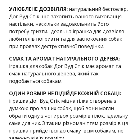
УЛЮБЛЕНЕ ДОЗВІЛЛЯ:
 натуральний бестселер, 
Дог Вуд Стік, що захопить вашого вихованця 
настільки, наскільки задовольнить його 
потребу гризти. Ідеальна іграшка для дозвілля 
любителів погризти та для заспокоєння собак 
при проявах деструктивної поведінки.
СМАК ТА АРОМАТ НАТУРАЛЬНОГО ДЕРЕВА:
іграшка для собак Дог Вуд Стік має аромат та 
смак натурального дерева, який так 
подобається собакам. 
ОДИН РОЗМІР НЕ ПІДІЙДЕ КОЖНІЙ СОБАЦІ: 
іграшка Дог Вуд Стік міцна гілка створена з 
думкою про ваших собак, щоб вони могли 
обрати одну з чотирьох розмірів гілок, ідеальну 
саме для них. З таким різноманіттям розмірів ця 
іграшка прийдеться до смаку  всім собакам, не 
залежно від їх розміру.