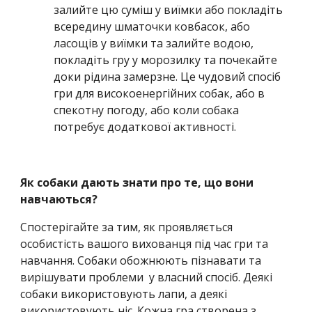
залийте цю суміш у виїмки або покладіть
всередину шматочки ковбасок, або
ласощів у виїмки та залийте водою,
покладіть гру у морозилку та почекайте
доки рідина замерзне. Це чудовий спосіб
гри для високоенергійних собак, або в
спекотну погоду, або коли собака
потребує додаткової активності.
Як собаки дають знати про те, що вони
навчаються?
Спостерігайте за тим, як проявляється
особистість вашого вихованця під час гри та
навчання. Собаки обожнюють пізнавати та
вирішувати проблеми у власний спосіб. Деякі
собаки використовують лапи, а деякі
використовують ніс. Кожна гра створена з