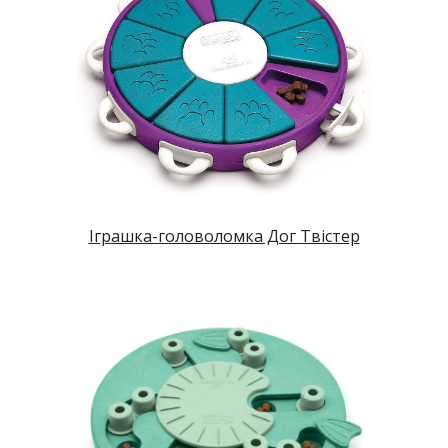
Іграшка-головоломка Дог Твістер