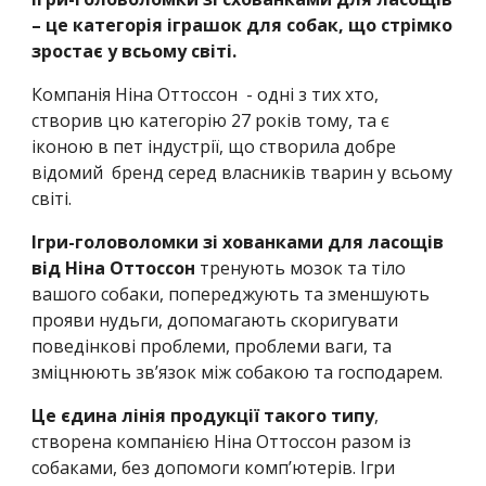
– це категорія іграшок для собак, що стрімко
зростає у всьому світі.
Компанія Ніна Оттоссон - одні з тих хто,
створив цю категорію 27 років тому, та є
іконою в пет індустрії, що створила добре
відомий бренд серед власників тварин у всьому
світі.
Ігри-головоломки зі хованками для ласощів
від Ніна Оттоссон
тренують мозок та тіло
вашого собаки, попереджують та зменшують
прояви нудьги, допомагають скоригувати
поведінкові проблеми, проблеми ваги, та
зміцнюють зв’язок між собакою та господарем.
Це єдина лінія продукції такого типу
,
створена компанією Ніна Оттоссон разом із
собаками, без допомоги комп’ютерів. Ігри