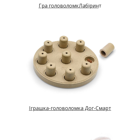
Гра головоломк
Лабірин
т
Іграшка-головоломка Дог-Смарт