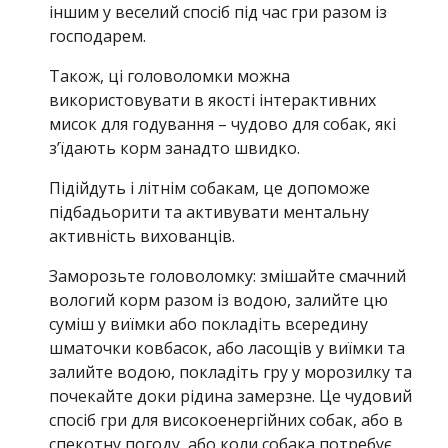
іншим у веселий спосіб під час гри разом із
господарем.
Також, ці головоломки можна
використовувати в якості інтерактивних
мисок для годування – чудово для собак, які
з’їдають корм занадто швидко.
Підійдуть і літнім собакам, це допоможе
підбадьорити та активувати ментальну
активність вихованців.
Заморозьте головоломку: змішайте смачний
вологий корм разом із водою, залийте цю
суміш у виїмки або покладіть всередину
шматочки ковбасок, або ласощів у виїмки та
залийте водою, покладіть гру у морозилку та
почекайте доки рідина замерзне. Це чудовий
спосіб гри для високоенергійних собак, або в
спекотну погоду, або коли собака потребує