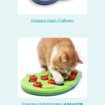
Іграшка-пазл «Тайник»
Іграшка-головоломка
для
котів