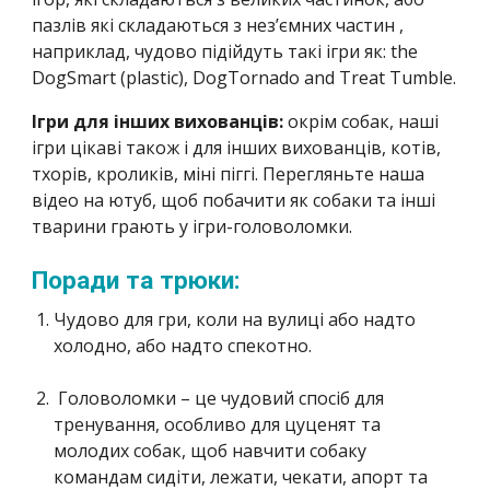
пазлів які складаються з нез’ємних частин ,
наприклад, чудово підійдуть такі ігри як: the
DogSmart (plastic), DogTornado and Treat Tumble.
Ігри для інших вихованців:
окрім собак, наші
ігри цікаві також і для інших вихованців, котів,
тхорів, кроликів, міні піггі. Перегляньте наша
відео на ютуб, щоб побачити як собаки та інші
тварини грають у ігри-головоломки.
Поради та трюки:
Чудово для гри, коли на вулиці або надто
холодно, або надто спекотно.
Головоломки – це чудовий спосіб для
тренування, особливо для цуценят та
молодих собак, щоб навчити собаку
командам сидіти, лежати, чекати, апорт та