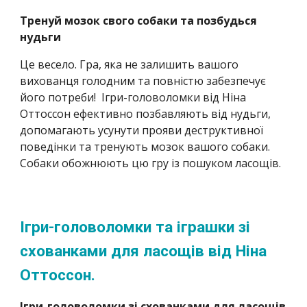
Тренуй мозок свого собаки та позбудься
нудьги
Це весело. Гра, яка не залишить вашого
вихованця голодним та повністю забезпечує
його потреби! Ігри-головоломки від Ніна
Оттоссон ефективно позбавляють від нудьги,
допомагають усунути прояви деструктивної
поведінки та тренують мозок вашого собаки.
Собаки обожнюють цю гру із пошуком ласощів.
Ігри-головоломки та іграшки зі
схованками для ласощів від Ніна
Оттоссон.
Ігри-головоломки зі схованками для ласощів