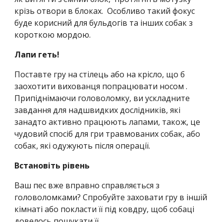
крізь отвори в блоках. Особливо такий фокус
буде корисний для бульдогів та інших собак з
короткою мордою.
Лапи геть!
Поставте гру на стілець або на крісло, що б
заохотити вихованця попрацювати носом .
Припіднімаючи головоломку, ви ускладните
завдання для надшвидких дослідників, які
занадто активно працюють лапами, також, це
чудовий спосіб для гри травмованих собак, або
собак, які одужують після операції.
Встановіть рівень
Ваш пес вже вправно справляється з
головоломками? Спробуйте заховати гру в іншій
кімнаті або покласти її під ковдру, щоб собаці
довелось пошукати її.