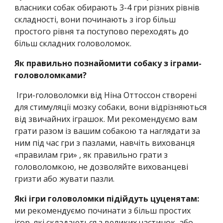
власники собак обирають 3-4 гри різних рівнів
складності, вони починають з ігор більш
простого рівня та поступово переходять до
більш складних головоломок.
Як правильно познайомити собаку з іграми-
головоломками?
Ігри-головоломки від Ніна Оттоссон створені
для
стимуляції мозку собаки, вони відрізняються
від звичайних іграшок. Ми рекомендуємо вам
грати разом із вашим собакою та наглядати за
ним під час гри з пазлами, навчіть вихованця
«правилам гри» , як правильно грати з
головоломкою, не дозволяйте вихованцеві
гризти або жувати пазли.
Які ігри головоломки підійдуть цуценятам:
ми рекомендуємо починати з більш простих
ігор, які складаються з великих частинок, або