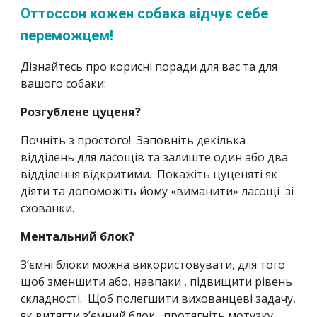
Оттоссон кожен собака відчує себе
переможцем!
Дізнайтесь про корисні поради для вас та для
вашого собаки:
Розгублене цуценя?
Почніть з простого! Заповніть декілька
відділень для ласощів та залиште один або два
відділення відкритими. Покажіть цуценяті як
діяти та допоможіть йому «виманити» ласощі зі
схованки.
Ментальний блок?
З’ємні блоки можна використовувати, для того
щоб зменшити або, навпаки , підвищити рівень
складності. Щоб полегшити вихованцеві задачу,
як витягти з’ємний блок, протягніть мотузку