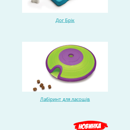
Дог Брік
Лабіринт для ласощів