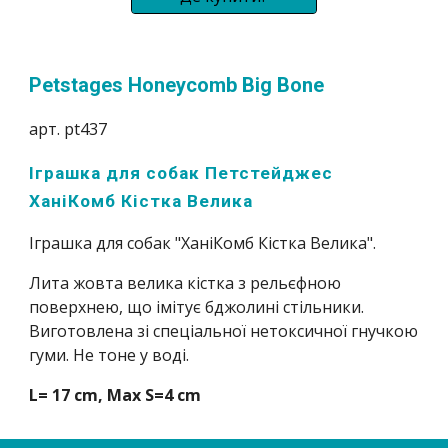
Petstages Honeycomb Big Bone
арт. pt437 
Іграшка для собак Петстейджес 
ХаніКомб Кістка Велика
Іграшка для собак "ХаніКомб Кістка Велика". 
Лита жовта велика кістка з рельєфною 
поверхнею, що імітує бджолині стільники. 
Виготовлена зі спеціальної нетоксичної гнучкою 
гуми. Не тоне у воді. 
L= 17 cm, Max S=4 cm