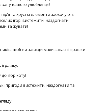
зваг у вашого улюбленця!
, пір’я та хрусткі елементи заохочують
еселих ігор: вистежити, наздогнати,
ами та жувати!
яників, щоб ви завжди мали запасні іграшки
 іграшку.
до ігор коту!
ські пригоди вистежити, наздогнати та
агляду