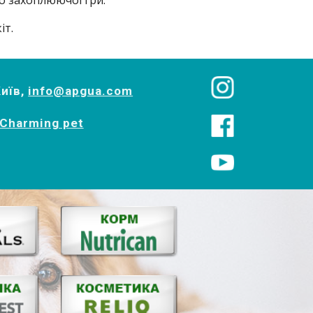
о захоплюючої гри.
іт.
Київ,
info@apgua.com
Charming pet