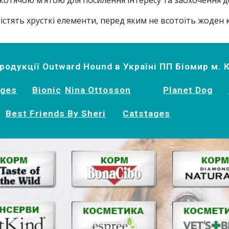
котячою м’ятою для посилення інтересу та заохочення д
містять хрусткі елементи, перед яким не всотоїть жоден к
одукції Outward Hound в Україні ПП Біомир м. 
ages
Bionic
Nina Ottosson
Planet Dog
Best Friends By Sheri
Catstages