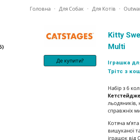
Головна
Для Собак
Для Котів
Outwa
ip to main content
Skip to navigat
Kitty Swe
Multi
5)
Де купити?
Іграшка дл
Трітс з ко
Набір з 6 ко
Кетстейджес
льодяників, 
справжніх м
Котяча м’ята
вишуканої та
іграшок від 