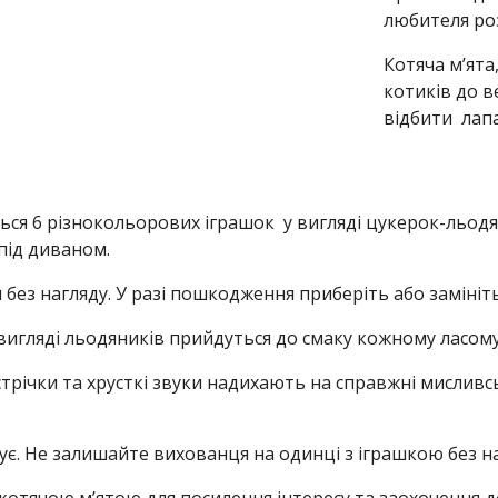
любителя ро
Котяча м’ята
котиків до в
відбити лап
титься 6 різнокольорових іграшок у вигляді цукерок-льод
 під диваном.
без нагляду. У разі пошкодження приберіть або замініть
вигляді льодяників прийдуться до смаку кожному ласому 
стрічки та хрусткі звуки надихають на справжні мислив
ує. Не залишайте вихованця на одинці з іграшкою без н