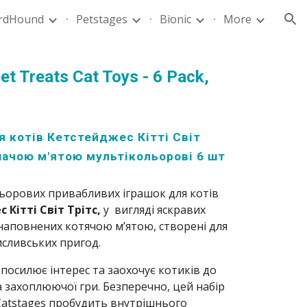
rdHound
Petstages
Bionic
More
ion
et Treats Cat Toys - 6 Pack,
я котів Кетстейджес Кітті Світ
шачою м'ятою мультікольорові 6 шт
льорових привабливих іграшок для котів
 Кітті Світ Трітс,
у вигляді яскравих
наповнених котячою м’ятою, створені для
исливських пригод.
 посилює інтерес та заохочує котиків до
 захоплюючої гри. Безперечно, цей набір
Catstages пробудить внутрішнього