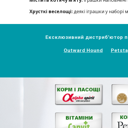
Містить котячу м’яту:
іграшки наповнені 
Хрусткі веселощі:
деякі іграшки у наборі 
Ексклюзивний дистриб’ютор пр
Outward Hound
Petst