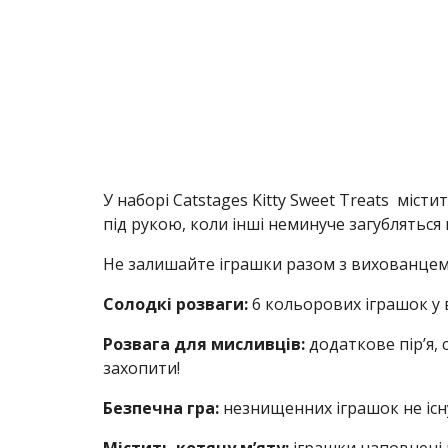
У наборі Catstages Kitty Sweet Treats міс
під рукою, коли інші неминуче загубляться
Не залишайте іграшки разом з вихованцем 
Солодкі розваги:
6 кольорових іграшок у 
Розвага для мисливців:
додаткове пір’я, 
захопити!
Безпечна гра:
незнищенних іграшок не існ