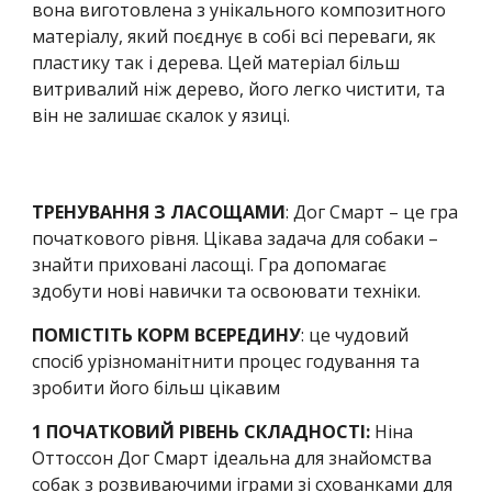
вона виготовлена з унікального композитного 
матеріалу, який поєднує в собі всі переваги, як 
пластику так і дерева. Цей матеріал більш 
витривалий ніж дерево, його легко чистити, та 
він не залишає скалок у язиці.
ТРЕНУВАННЯ З ЛАСОЩАМИ
: Дог Смарт – це гра 
початкового рівня. Цікава задача для собаки – 
знайти приховані ласощі. 
Г
ра допомагає 
здобути нові навички та освоювати технік
и
.
ПОМІСТІТЬ КОРМ ВСЕРЕДИНУ
: це чудовий 
спосіб урізноманітнити процес годування та 
зробити його більш цікавим
1 ПОЧАТКОВИЙ РІВЕНЬ СКЛАДНОСТІ: 
Ніна 
Оттоссон Дог Смарт ідеальна для знайомства 
собак з розвиваючими іграми зі схованками для 