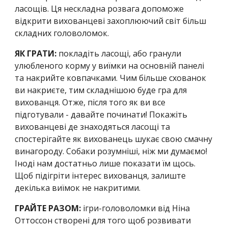
ласощів. Ця нескладна розвага допоможе 
відкрити вихованцеві захоплюючий світ більш 
складних головоломок.
ЯК ГРАТИ: 
покладіть ласощі, або гранули 
улюбленого корму у виїмки на основній панелі 
та накрийте ковпачками. Чим більше схованок 
ви накриєте, тим складнішою буде гра для 
вихованця. Отже, після того як ви все 
підготували - давайте починати! Покажіть 
вихованцеві де знаходяться ласощі та 
спостерігайте як вихованець шукає свою смачну 
винагороду. Собаки розумніші, ніж ми думаємо! 
Іноді нам достатньо лише показати їм щось. 
Щоб підігріти інтерес вихованця, залиште 
декілька виїмок не накритими.
ГРАЙТЕ РАЗОМ:
 ігри-головоломки від Ніна 
Оттоссон створені для того щоб розвивати 