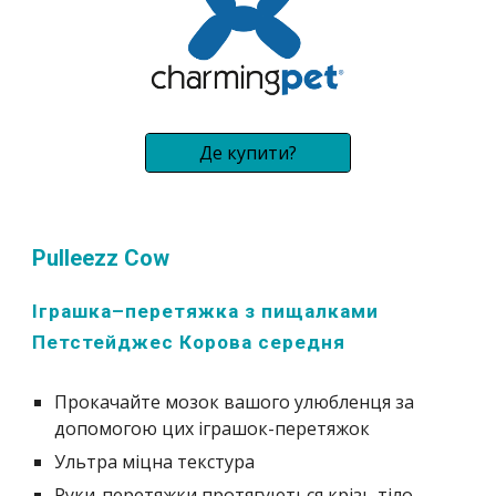
Де купити?
Pulleezz Cow 
Іграшка–перетяжка з пищалками 
Петстейджес Корова середня 
Прокачайте мозок вашого улюбленця за 
допомогою цих іграшок-перетяжок
Ультра міцна текстура
Руки-перетяжки протягуються крізь тіло 