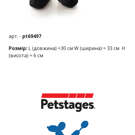
арт. - 
p
t69497
Розмір: 
L (довжина) =30 см W (ширина) = 33 см  H 
(висота) = 6 см