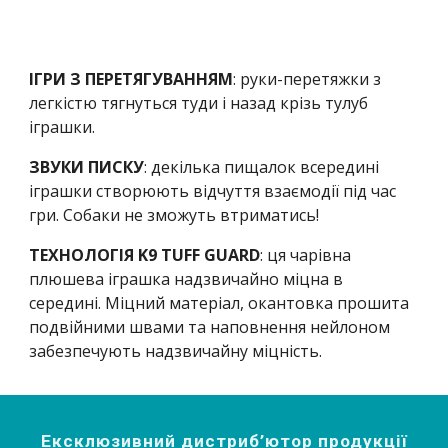
ІГРИ З ПЕРЕТЯГУВАННЯМ
: руки-перетяжки з 
легкістю тягнуться туди і назад крізь тулуб 
іграшки.
ЗВУКИ ПИСКУ
: декілька пищалок всередині 
іграшки створюють відчуття взаємодії під час 
гри. Собаки не зможуть втриматись!
ТЕХНОЛОГІЯ K9 TUFF GUARD
: ця чарівна 
плюшева іграшка надзвичайно міцна в 
середині. Міцний матеріал, окантовка прошита 
подвійними швами та наповнення нейлоном 
забезпечують надзвичайну міцність.
Ексклюзивний дистриб’ютор продукції