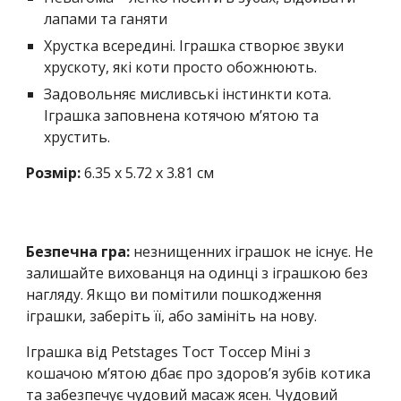
лапами та ганяти
Хрустка всередині. Іграшка створює звуки 
хрускоту, які коти просто обожнюють.
Задовольняє мисливські інстинкти кота. 
Іграшка заповнена котячою м’ятою та 
хрустить. 
Розмір: 
6.35 x 5.72 x 3.81 см
Безпечна гра: 
незнищенних іграшок не існує. Не 
залишайте вихованця на одинці з іграшкою без 
нагляду. Якщо ви помітили пошкодження 
іграшки, заберіть її, або замініть на нову. 
Іграшка від Petstages Тост Тоссер Міні з 
кошачою м’ятою дбає про здоров’я зубів котика 
та забезпечує чудовий масаж ясен. Чудовий 