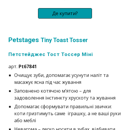
Де купити?
Petstages 
Tiny Toast Tosser
Петстейджес Тост Тоссер Міні
арт. 
Pt67841
Очищує зуби, допомагає усунути наліт та 
масажує ясна під час жування
Заповнено котячою м’ятою – для 
задоволення інстинкту хрускоту та жування
Допомагає сформувати правильні звички: 
коти гризтимуть саме  іграшку, а не ваші руки 
або меблі
Невагома – легко носити в зубах, відбивати 