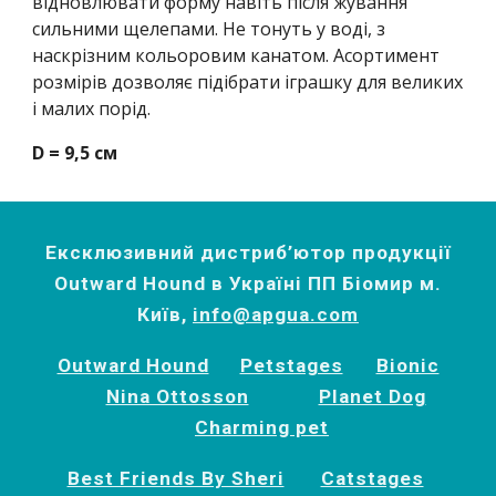
відновлювати форму навіть після жування 
сильними щелепами. Не тонуть у воді, з 
наскрізним кольоровим канатом. Асортимент 
розмірів дозволяє підібрати іграшку для великих 
і малих порід. 
D = 9,5 см 
Ексклюзивний дистриб’ютор продукції
Outward Hound в Україні ПП Біомир м.
Київ,
info@apgua.com
Outward Hound
Petstages
Bionic
Nina Ottosson
Planet Dog
Charming pet
Best Friends By Sheri
Catstages